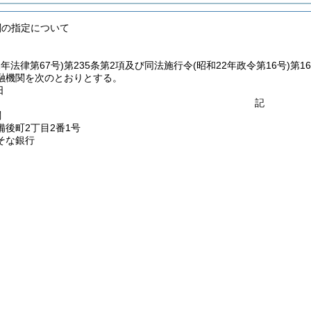
関の指定について
2年法律第67号)
第235条第2項及び同法施行令
(昭和22年政令第16号)
第1
融機関を次のとおりとする。
日
記
関
備後町2丁目2番1号
そな銀行