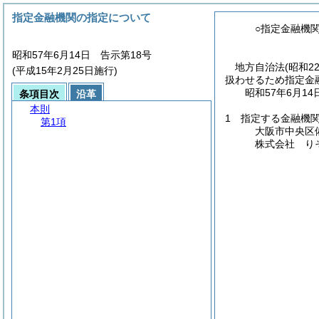
指定金融機関の指定について
○指定金融機
昭和57年6月14日 告示第18号
地方自治法
(昭和2
(平成15年2月25日施行)
扱わせるため指定金
昭和57年6月14
条項目次
沿革
本則
1 指定する金融機
第1項
大阪市中央区
株式会社 り