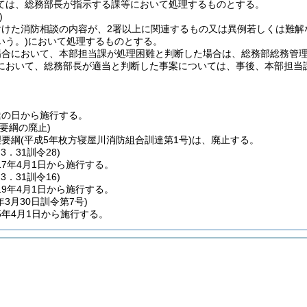
ては、総務部長が指示する課等において処理するものとする。
)
付けた消防相談の内容が、2署以上に関連するもの又は異例若しくは難解
いう。)
において処理するものとする。
場合において、本部担当課が処理困難と判断した場合は、総務部総務管
において、総務部長が適当と判断した事案については、事後、本部担当
達の日から施行する。
要綱の廃止)
理要綱
(平成5年枚方寝屋川消防組合訓達第1号)
は、廃止する。
．3．31
訓令28)
7年4月1日から施行する。
．3．31
訓令16)
9年4月1日から施行する。
年3月30日
訓令第7号)
5年4月1日から施行する。