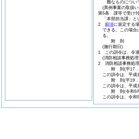
難なものについ
(異例事案の取扱い
第5条
課等で受け
「本部担当課」と
2
前項
に規定する
できる。
この場合
る。
附
則
(施行期日)
1
この訓令は、令
(消防相談事務処理
2
消防相談事務処
附
則
(平17
この訓令は、平成1
附
則
(平19
この訓令は、平成1
附
則
(令和5
この訓令は、令和