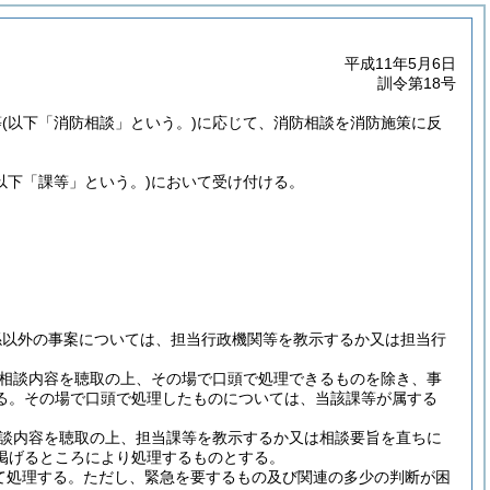
平成11年5月6日
訓令第18号
等
(以下「消防相談」という。)
に応じて、消防相談を消防施策に反
(以下「課等」という。)
において受け付ける。
係以外の事案については、担当行政機関等を教示するか又は担当行
相談内容を聴取の上、その場で口頭で処理できるものを除き、事
る。
その場で口頭で処理したものについては、当該課等が属する
談内容を聴取の上、担当課等を教示するか又は相談要旨を直ちに
掲げるところにより処理するものとする。
て処理する。
ただし、緊急を要するもの及び関連の多少の判断が困