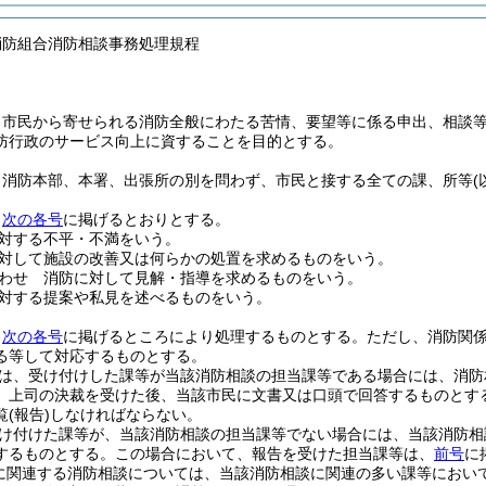
消防組合消防相談事務処理規程
、市民から寄せられる消防全般にわたる苦情、要望等に係る申出、相談
防行政のサービス向上に資することを目的とする。
、消防本部、本署、出張所の別を問わず、市民と接する全ての課、所等
、
次の各号
に掲げるとおりとする。
対する不平・不満をいう。
対して施設の改善又は何らかの処置を求めるものをいう。
わせ 消防に対して見解・指導を求めるものをいう。
対する提案や私見を述べるものをいう。
、
次の各号
に掲げるところにより処理するものとする。
ただし、消防関
る等して対応するものとする。
は、受け付けした課等が当該消防相談の担当課等である場合には、消防
、上司の決裁を受けた後、当該市民に文書又は口頭で回答するものとす
覧
(報告)
しなければならない。
け付けた課等が、当該消防相談の担当課等でない場合には、当該消防相
するものとする。
この場合において、報告を受けた担当課等は、
前号
に
に関連する消防相談については、当該消防相談に関連の多い課等におい