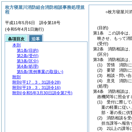
枚方寝屋川消防組合消防相談事務処理規
程
○枚方寝屋川
平成11年5月6日 訓令第18号
(目的)
(令和5年4月1日施行)
第1条
この訓令は
映させ、もって消
条項目次
沿革
(受付)
本則
第2条
消防相談は
第1条
(目的)
(区分)
第2条
(受付)
第3条
消防相談は
第3条
(区分)
(1)
苦情 消防に
第4条
(処理)
(2)
要望 消防に
第5条
(異例事案の取扱い)
(3)
相談・問い合
附則
(4)
意見 消防に
附則
(平17．3．31訓令28)
(処理)
附則
(平19．3．31訓令16)
第4条
消防相談は
附則
(令和5年3月30日訓令第7号)
政機関等に照会す
(1)
受付に際して
案の軽重に従い
部・署の長に供
(2)
消防相談を受
担当課等へ報告
(3)
2以上の課等