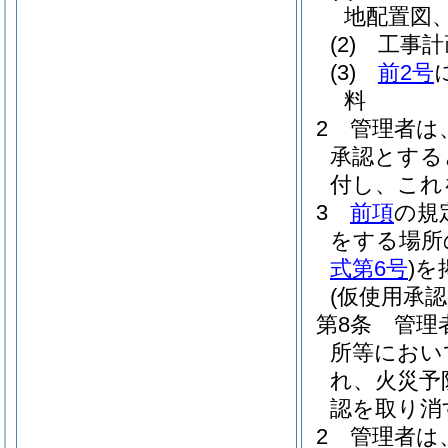
地配置図、
(2)
工事計
(3)
前2号
料
2
管理者は
承認とする
付し、これ
3
前項
の規
をする場所
式第6号
)
を
(仮使用承認
第8条
管理
所等におい
れ、火災予
認を取り消
2
管理者は