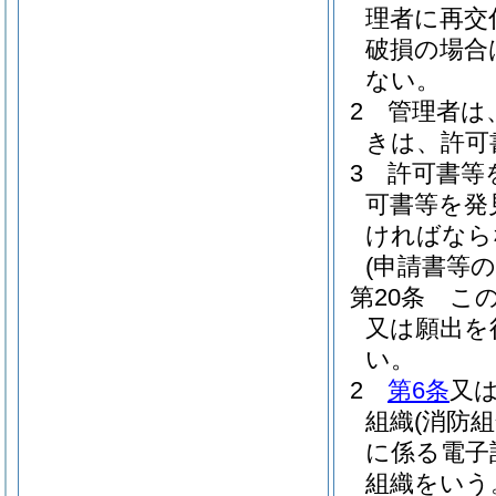
理者に再交
破損の場合
ない。
2
管理者は
きは、許可
3
許可書等
可書等を発
ければなら
(申請書等
第20条
こ
又は願出を
い。
2
第6条
又
組織
(消防
に係る電子
組織をいう