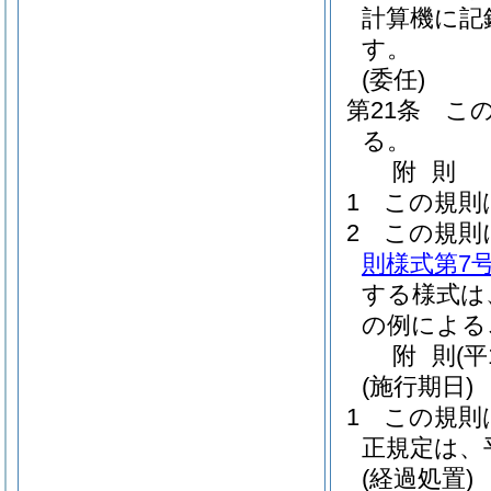
計算機に記
す。
(委任)
第21条
こ
る。
附
則
1
この規則
2
この規則
則様式第7
する様式は
の例による
附
則
(平
(施行期日)
1
この規則
正規定は、
(経過処置)