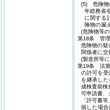
(5)
危険物
年総務省令
に関する
険物の漏
(危険物等の
第18条
管理
危険物の疑
関係者に交
(製造所等
第19条
法
の許可を受
を継承した
成検査前検
可申請書、
「許可書等
損した場合