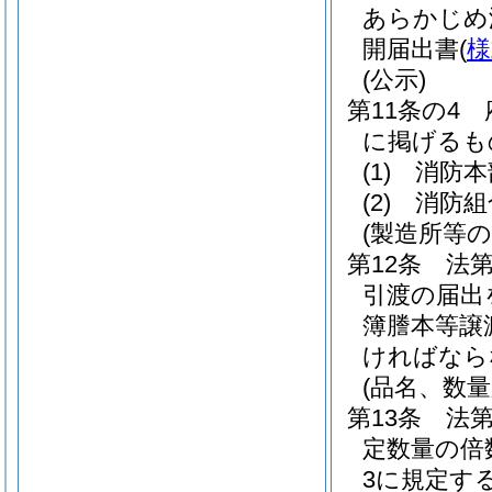
あらかじめ
開届出書
(
様
(公示)
第11条の4
に掲げるも
(1)
消防本
(2)
消防組
(製造所等
第12条
法
引渡の届出
簿謄本等譲
ければなら
(品名、数
第13条
法
定数量の倍
3に規定す