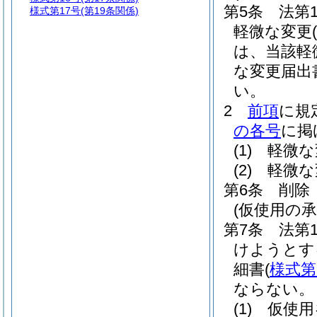
第5条
法第
様式第17号
(第19条関係)
軽微な変更
は、当該軽
な変更届出
い。
2
前項
に規
の各号
に掲
(1)
軽微な
(2)
軽微な
第6条
削除
(仮使用の承
第7条
法第
けようとす
細書
(
様式第
ならない。
(1)
仮使用