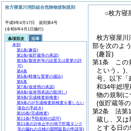
枚方寝屋川消防組合危険物規制規則
○枚方寝
平成9年4月17日 規則第4号
(令和6年4月1日施行)
枚方寝屋川
条項目次
沿革
部を次のよ
本則
第1条
(趣旨)
(趣旨)
第2条
(仮貯蔵等の承認)
第3条
(製造所等の設置又は変更の許
第1条
この
可)
という。)
第4条
第5条
(軽微な変更の届出)
号。以下「
第6条
和34年総
第7条
(仮使用の承認)
第8条
(仮使用承認の取消し)
物の規制に
第9条
(完成検査前検査)
(仮貯蔵等の
第9条の2
(完成検査前検査を要しない
場合の手続き)
第2条
法第
第10条
(完成検査)
蔵し、又は
第11条
(予防規程の認可)
第11条の2
(休止中の地下貯蔵タンク
とする日の
等の漏れの点検の期間延長の申請等)