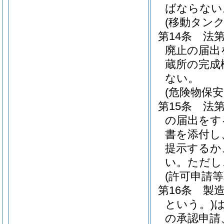
ばならない
(移動タン
第14条
法
廃止の届出
蔵所の完成
ない。
(危険物保
第15条
法第
の届出をす
書を添付し
提示するか
い。
ただし
(許可申請
第16条
製
という。)
の承認申請