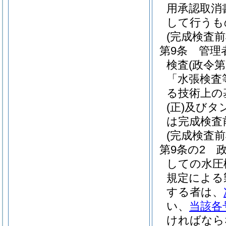
用承認取消
して行うも
(完成検査前
第9条
管理
検査
(政令
「水張検査
る技術上の
(正)
及びタ
は完成検査
(完成検査
第9条の2
しての水圧
規定による
する者は、
い、
当該各
ければなら