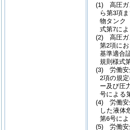
(1)
高圧ガ
ら第3項
物タンク
式第7に
(2)
高圧ガ
第2項に
基準適合
規則様式
(3)
労働安
2項の規
ー及び圧
号による
(4)
労働安
した液体
第6号に
(5)
労働安