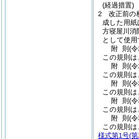
(経過措置)
2
改正前の
成した用紙
方寝屋川消
として使用
附
則
(令
この規則は
附
則
(令
この規則は
附
則
(令
この規則は
附
則
(
この規則は
附
則
(
この規則は
様式第1号
(