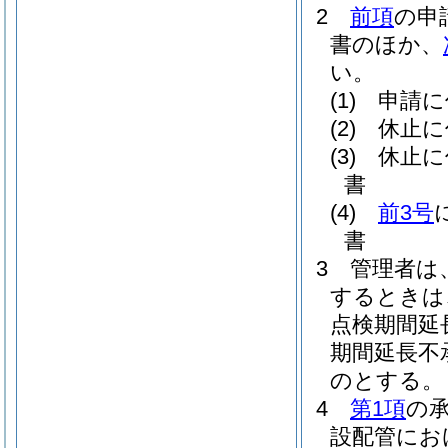
2
前項
の申
書のほか、
い。
(1)
申請に
(2)
休止に
(3)
休止に
書
(4)
前3号
書
3
管理者は
するときは
点検期間延
期間延長不
のとする。
4
第1項
の
設配管にお