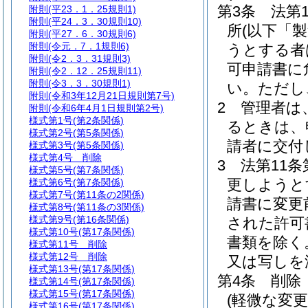
第3条
法第
附則
(平23．1．25規則1)
附則
(平24．3．30規則10)
所
(以下「
附則
(平27．6．30規則6)
附則
(令元．7．1規則6)
うとする者
附則
(令2．3．31規則3)
可申請書に
附則
(令2．12．25規則11)
附則
(令3．3．30規則1)
い。
ただし
附則
(令和3年12月21日規則第7号)
2
管理者は
附則
(令和6年4月1日規則第2号)
様式第1号
(第2条関係)
るときは、
様式第2号
(第5条関係)
請者に交付
様式第3号
(第5条関係)
様式第4号
削除
3
法第11
様式第5号
(第7条関係)
更しようと
様式第6号
(第7条関係)
様式第7号
(第11条の2関係)
請書に変更
様式第8号
(第11条の3関係)
様式第9号
(第16条関係)
された許可
様式第10号
(第17条関係)
書類を除く
様式第11号
削除
様式第12号
削除
又は写しを
様式第13号
(第17条関係)
第4条
削除
様式第14号
(第17条関係)
様式第15号
(第17条関係)
(軽微な変更
様式第16号
(第17条関係)