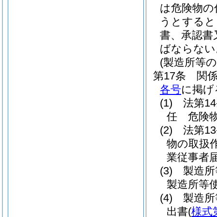
は危険物の
うとすると
書、承認書
ばならない
(製造所等の
第17条
関
各号
に掲げ
(1)
法第1
任 危険
(2)
法第1
物の取扱
業従事者
(3)
製造所
製造所等
(4)
製造所
出書
(
様式