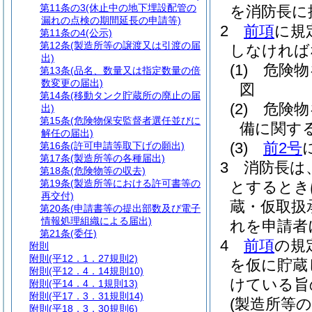
第11条の3
(休止中の地下埋設配管の
を消防長に
漏れの点検の期間延長の申請等)
2
前項
に規
第11条の4
(公示)
第12条
(製造所等の譲渡又は引渡の届
しなければ
出)
(1)
危険物
第13条
(品名、数量又は指定数量の倍
数変更の届出)
図
第14条
(移動タンク貯蔵所の廃止の届
(2)
危険物
出)
第15条
(危険物保安監督者選任並びに
備に関す
解任の届出)
(3)
前2号
第16条
(許可申請等取下げの願出)
第17条
(製造所等の各種届出)
3
消防長は
第18条
(危険物等の収去)
第19条
(製造所等における許可書等の
とするとき
再交付)
蔵・仮取扱
第20条
(申請書等の提出部数及び電子
情報処理組織による届出)
れを申請者
第21条
(委任)
4
前項
の規
附則
附則
(平12．1．27規則2)
を仮に貯蔵
附則
(平12．4．14規則10)
けている旨
附則
(平14．4．1規則13)
附則
(平17．3．31規則14)
(製造所等
附則
(平18．3．30規則6)