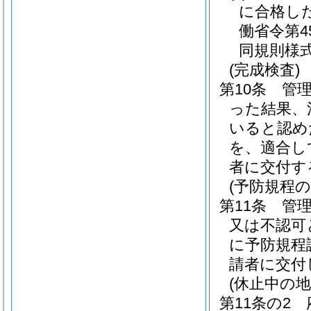
に合格し
働省令第4
同規則様式
(完成検査)
第10条
管
った結果、
いると認め
を、適合し
者に交付す
(予防規程の
第11条
管
又は不認可
に予防規程
請者に交付
(休止中の
第11条の2