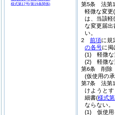
第5条
法第
様式第17号
(第19条関係)
軽微な変更
は、当該軽
な変更届出
い。
2
前項
に規
の各号
に掲
(1)
軽微な
(2)
軽微な
第6条
削除
(仮使用の承
第7条
法第
けようとす
細書
(
様式第
ならない。
(1)
仮使用