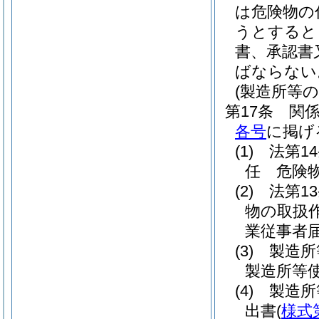
は危険物の
うとすると
書、承認書
ばならない
(製造所等の
第17条
関
各号
に掲げ
(1)
法第1
任 危険
(2)
法第1
物の取扱
業従事者
(3)
製造所
製造所等
(4)
製造所
出書
(
様式