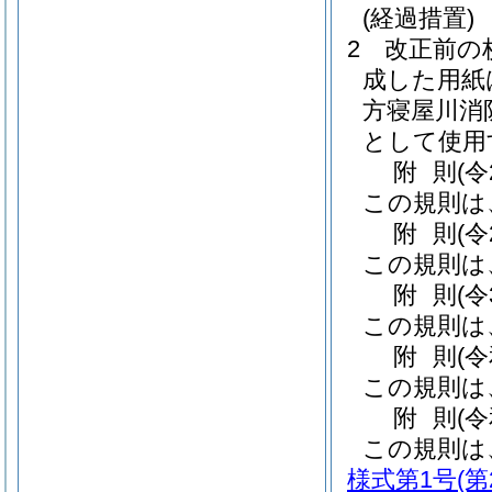
(経過措置)
2
改正前の
成した用紙
方寝屋川消
として使用
附
則
(令
この規則は
附
則
(令
この規則は
附
則
(令
この規則は
附
則
(
この規則は
附
則
(
この規則は
様式第1号
(