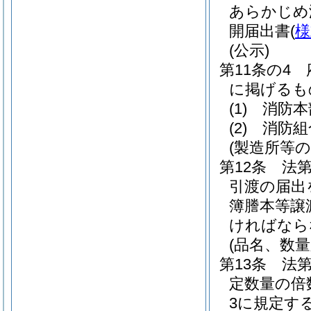
あらかじめ
開届出書
(
様
(公示)
第11条の4
に掲げるも
(1)
消防本
(2)
消防組
(製造所等
第12条
法
引渡の届出
簿謄本等譲
ければなら
(品名、数
第13条
法
定数量の倍
3に規定す