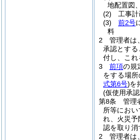
地配置図、
(2)
工事計
(3)
前2号
料
2
管理者は
承認とする
付し、これ
3
前項
の規
をする場所
式第6号
)
を
(仮使用承認
第8条
管理
所等におい
れ、火災予
認を取り消
2
管理者は