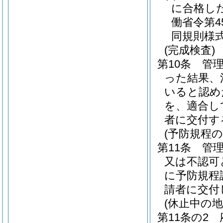
に合格し
働省令第4
同規則様式
(完成検査)
第10条
管
った結果、
いると認め
を、適合し
者に交付す
(予防規程の
第11条
管
又は不認可
に予防規程
請者に交付
(休止中の
第11条の2