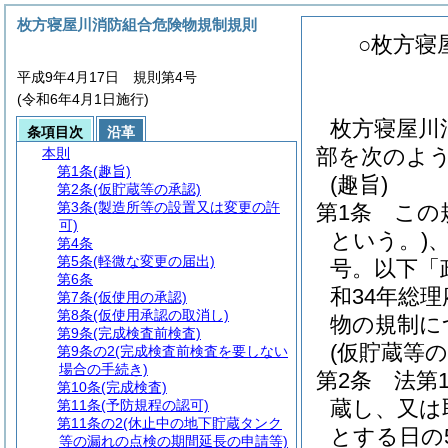
枚方寝屋川消防組合危険物規制規則
○枚方寝
平成9年4月17日 規則第4号
(令和6年4月1日施行)
枚方寝屋川
条項目次
沿革
部を次のよ
本則
第1条
(趣旨)
(趣旨)
第2条
(仮貯蔵等の承認)
第3条
(製造所等の設置又は変更の許
第1条
この
可)
という。)
第4条
第5条
(軽微な変更の届出)
号。以下「
第6条
和34年総
第7条
(仮使用の承認)
第8条
(仮使用承認の取消し)
物の規制に
第9条
(完成検査前検査)
(仮貯蔵等の
第9条の2
(完成検査前検査を要しない
場合の手続き)
第2条
法第
第10条
(完成検査)
蔵し、又は
第11条
(予防規程の認可)
第11条の2
(休止中の地下貯蔵タンク
とする日の
等の漏れの点検の期間延長の申請等)