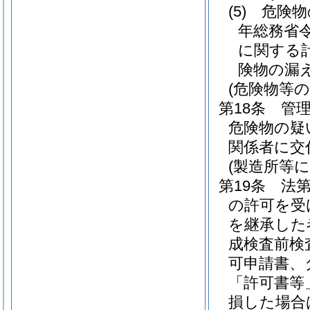
(5)
危険物
年総務省令
に関する
険物の漏
(危険物等の
第18条
管理
危険物の疑
関係者に交
(製造所等
第19条
法
の許可を受
を継承した
成検査前検
可申請書、
「許可書等
損した場合