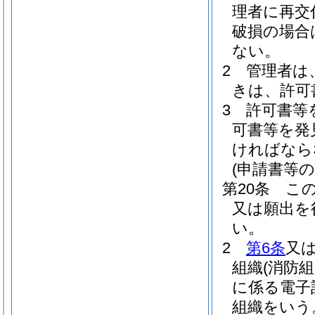
理者に再交
破損の場合
ない。
2
管理者は
きは、許可
3
許可書等
可書等を発
ければなら
(申請書等
第20条
こ
又は願出を
い。
2
第6条
又
組織
(消防
に係る電子
組織をいう