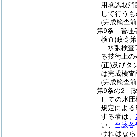
用承認取消
して行うも
(完成検査前
第9条
管理
検査
(政令
「水張検査
る技術上の
(正)
及びタ
は完成検査
(完成検査
第9条の2
しての水圧
規定による
する者は、
い、
当該各
ければなら