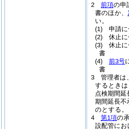
2
前項
の申
書のほか、
い。
(1)
申請に
(2)
休止に
(3)
休止に
書
(4)
前3号
書
3
管理者は
するときは
点検期間延
期間延長不
のとする。
4
第1項
の
設配管にお