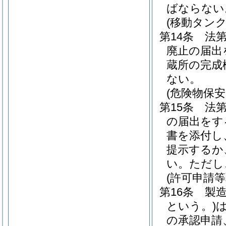
ばならない
(移動タン
第14条
法
廃止の届出
蔵所の完成
ない。
(危険物保
第15条
法第
の届出をす
書を添付し
提示するか
い。
ただし
(許可申請
第16条
製
という。)
の承認申請