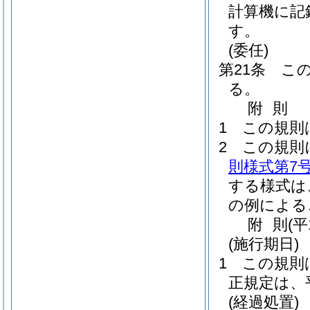
計算機に記
す。
(委任)
第21条
こ
る。
附
則
1
この規則
2
この規則
則様式第7
する様式は
の例による
附
則
(平
(施行期日)
1
この規則
正規定は、
(経過処置)