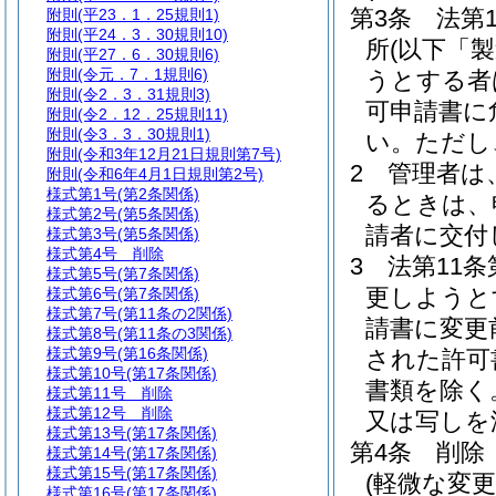
第3条
法第
附則
(平23．1．25規則1)
附則
(平24．3．30規則10)
所
(以下「
附則
(平27．6．30規則6)
附則
(令元．7．1規則6)
うとする者
附則
(令2．3．31規則3)
可申請書に
附則
(令2．12．25規則11)
附則
(令3．3．30規則1)
い。
ただし
附則
(令和3年12月21日規則第7号)
2
管理者は
附則
(令和6年4月1日規則第2号)
様式第1号
(第2条関係)
るときは、
様式第2号
(第5条関係)
請者に交付
様式第3号
(第5条関係)
様式第4号
削除
3
法第11
様式第5号
(第7条関係)
更しようと
様式第6号
(第7条関係)
様式第7号
(第11条の2関係)
請書に変更
様式第8号
(第11条の3関係)
様式第9号
(第16条関係)
された許可
様式第10号
(第17条関係)
書類を除く
様式第11号
削除
様式第12号
削除
又は写しを
様式第13号
(第17条関係)
第4条
削除
様式第14号
(第17条関係)
様式第15号
(第17条関係)
(軽微な変更
様式第16号
(第17条関係)