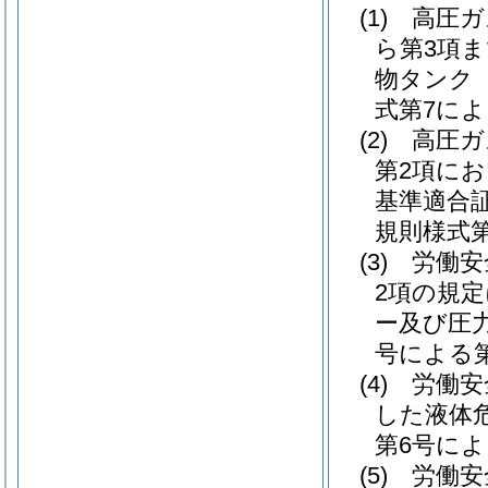
(1)
高圧ガ
ら第3項
物タンク
式第7に
(2)
高圧ガ
第2項に
基準適合
規則様式
(3)
労働安
2項の規
ー及び圧
号による
(4)
労働安
した液体
第6号に
(5)
労働安