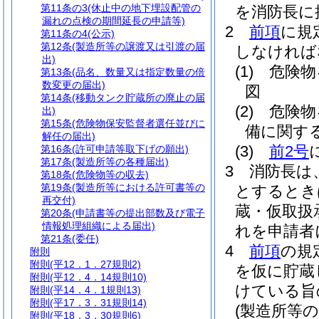
第11条の3
(休止中の地下埋設配管の
を消防長に
漏れの点検の期間延長の申請等)
2
前項
に規
第11条の4
(公示)
第12条
(製造所等の譲渡又は引渡の届
しなければ
出)
(1)
危険物
第13条
(品名、数量又は指定数量の倍
数変更の届出)
図
第14条
(移動タンク貯蔵所の廃止の届
(2)
危険物
出)
第15条
(危険物保安監督者選任並びに
備に関す
解任の届出)
(3)
前2号
第16条
(許可申請等取下げの願出)
第17条
(製造所等の各種届出)
3
消防長は
第18条
(危険物等の収去)
第19条
(製造所等における許可書等の
とするとき
再交付)
蔵・仮取扱
第20条
(申請書等の提出部数及び電子
情報処理組織による届出)
れを申請者
第21条
(委任)
4
前項
の規
附則
附則
(平12．1．27規則2)
を仮に貯蔵
附則
(平12．4．14規則10)
けている旨
附則
(平14．4．1規則13)
附則
(平17．3．31規則14)
(製造所等
附則
(平18．3．30規則6)