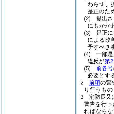
わらず、
是正のた
(2)
提出さ
にもかか
(3)
是正に
による改
予すべき
(4)
一部是
違反が
第
(5)
前各号
必要とす
2
前項
の警
り行うもの
3
消防長又
警告を行っ
ればならな