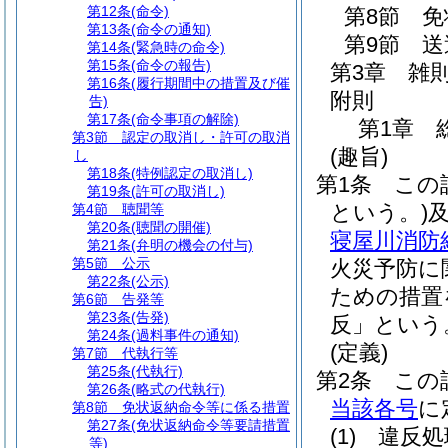
第12条
(命令)
第8節
免
第13条
(命令の通知)
第9節
送
第14条
(緊急時の命令)
第15条
(命令の報告)
第3章
雑
第16条
(履行期間中の措置及び催
附則
告)
第17条
(命令事項の解除)
第1章
第3節
認定の取消し・許可の取消
(趣旨)
し
第18条
(特例認定の取消し)
第1条
この
第19条
(許可の取消し)
という。)
第4節
聴聞等
第20条
(聴聞の開催)
寝屋川消防
第21条
(弁明の機会の付与)
第5節
公示
火災予防に
第22条
(公示)
ための措置
第6節
告発等
第23条
(告発)
反」という
第24条
(過料事件の通知)
(定義)
第7節
代執行等
第25条
(代執行)
第2条
この
第26条
(略式の代執行)
当該各号
に
第8節
免状返納命令等に係る措置
第27条
(免状返納命令等要請措置
(1)
違反処
等)