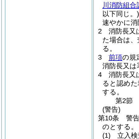
川消防組合
以下同じ。)
速やかに消
2
消防長又
た場合は、
る。
3
前項
の規
消防長又は
4
消防長又
ると認めた
する。
第2節
(警告)
第10条
警
のとする。
(1)
立入検