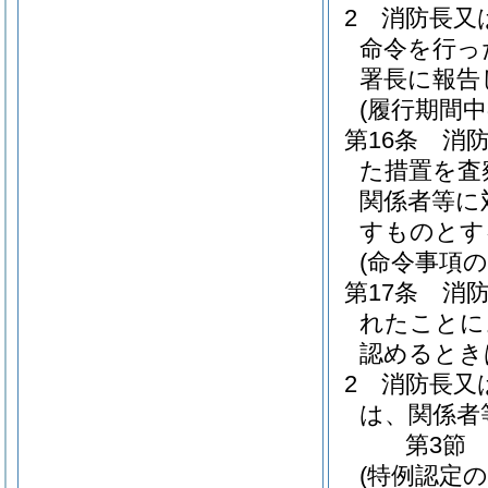
2
消防長又
命令を行っ
署長に報告
(履行期間
第16条
消
た措置を査
関係者等に
すものとす
(命令事項の
第17条
消
れたことに
認めるとき
2
消防長又
は、関係者
第3節
(特例認定の