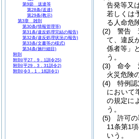
告発等又
第9節
送達等
第28条
(送達)
若しくは
第29条
(教示)
第3章
雑則
る人命危
第30条
(情報管理等)
(2)
警告 
第31条
(違反処理完結の報告)
第32条
(違反処理状況の報告)
て、違反
第33条
(文書等の様式)
係者等」と
第34条
(施行細目)
附則
う。
附則
(平27．9．1訓令25)
(3)
命令 
附則
(平29．3．31訓令2)
附則
(令3．1．18訓令1)
火災危険
(4)
特例認
において
の規定に
う。
(5)
許可の
11条第
いう。