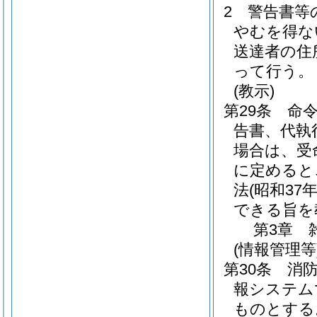
2
警告書等
やむを得な
送達者の住
って行う。
(教示)
第29条
命
告書、代執
場合は、受
に定めると
法
(昭和37
できる旨を
第3章
(情報管理等
第30条
消
報システム
ものとする