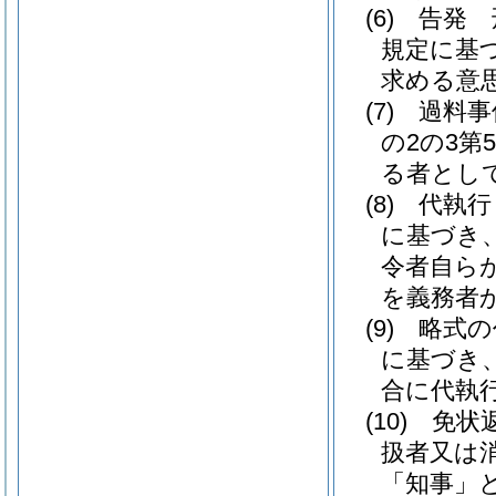
(6)
告発 
規定に基
求める意
(7)
過料事
の2の3
る者とし
(8)
代執行
に基づき
令者自ら
を義務者
(9)
略式の
に基づき
合に代執
(10)
免状
扱者又は
「知事」と