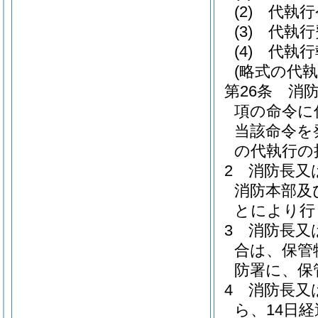
(2)
代執行
(3)
代執行
(4)
代執行
(略式の代執
第26条
消防
項の命令に
当該命令を
の代執行の
2
消防長又
消防本部及
とにより行
3
消防長又
合は、保管
防署に、保
4
消防長又
ら、14日