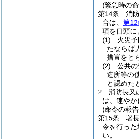
(緊急時の命
第14条
消
合は、
第1
項を口頭に
(1)
火災予
たならば
措置をと
(2)
公共の
造所等の
と認めた
2
消防長又
は、速やか
(命令の報告
第15条
署
令を行った
い。