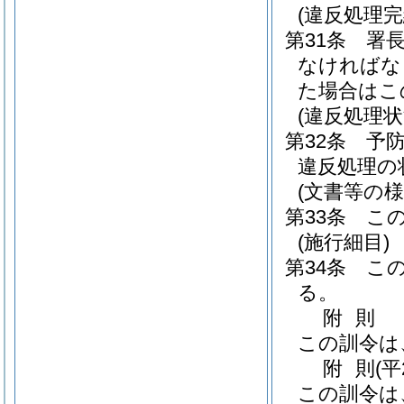
(違反処理完
第31条
署
なければな
た場合はこ
(違反処理状
第32条
予
違反処理の
(文書等の様
第33条
こ
(施行細目)
第34条
こ
る。
附
則
この訓令は
附
則
(平
この訓令は