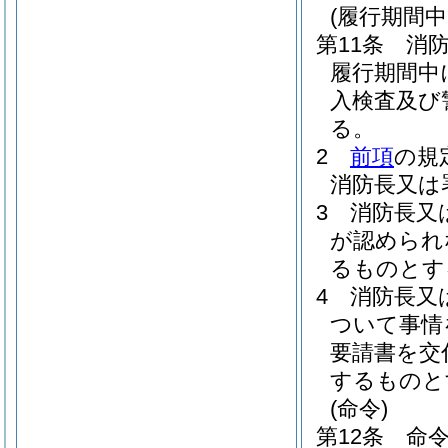
(履行期間
第11条
消
履行期間中
入検査及び
る。
2
前項
の規
消防長又は
3
消防長又
が認められ
るものとす
4
消防長又
ついて事情
要請書を交
するものと
(命令)
第12条
命