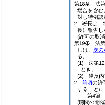
第18条
法第
場合を含む
対し特例認
2
署長は、
長に報告し
(許可の取消
第19条
法第
しは、
次の
る。
(1)
法第1
とき。
(2)
違反内
2
前項
の許
することに
第4節
(聴聞の開催