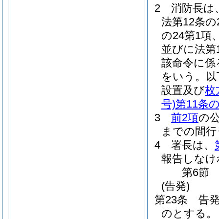
2
消防長は、
法第12条の
の24第1項
並びに法第
該命令に係
をいう。以
設置及び
枚
号)
第11条の
3
前2項
の
までの間行
4
署長は、
報告しなけ
第6節
(告発)
第23条
告
のとする。