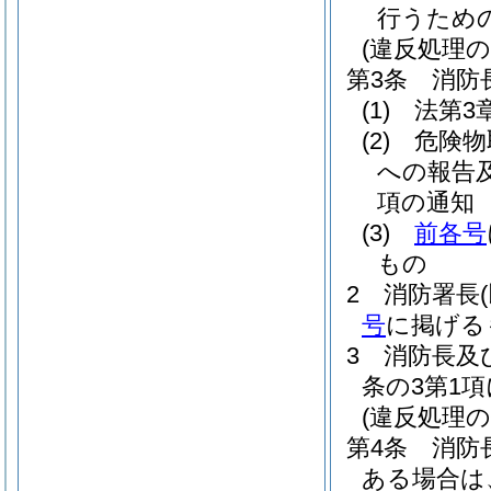
行うため
(違反処理の
第3条
消防
(1)
法第3
(2)
危険物
への報告
項の通知
(3)
前各号
もの
2
消防署長
号
に掲げる
3
消防長及
条の3第1
(違反処理の
第4条
消防
ある場合は