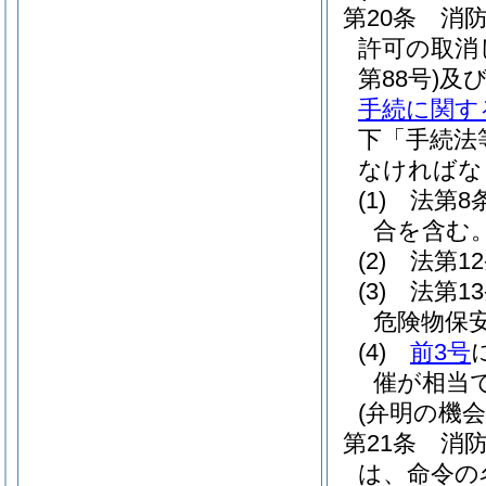
第20条
消
許可の取消
第88号)
及
手続に関す
下「手続法
なければな
(1)
法第8
合を含む。
(2)
法第1
(3)
法第1
危険物保
(4)
前3号
催が相当
(弁明の機会
第21条
消
は、命令の