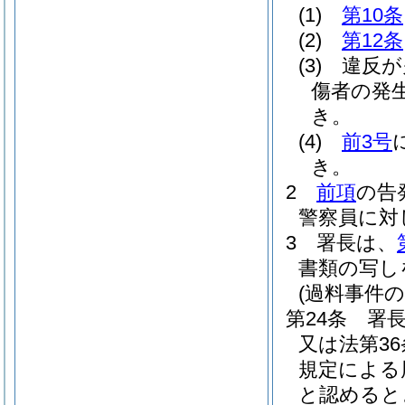
(1)
第10条
(2)
第12条
(3)
違反が
傷者の発
き。
(4)
前3号
き。
2
前項
の告
警察員に対
3
署長は、
書類の写し
(過料事件の
第24条
署長
又は法第3
規定による
と認めると