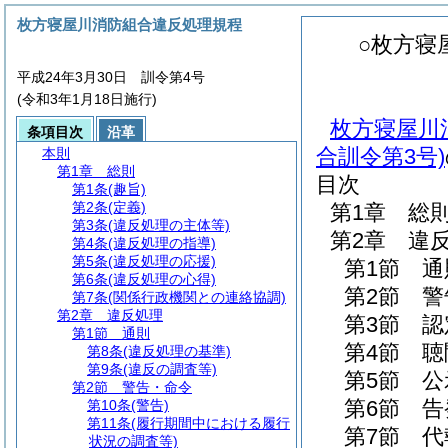
枚方寝屋川消防組合違反処理規程
○枚方寝
平成24年3月30日 訓令第4号
(令和3年1月18日施行)
枚方寝屋川
条項目次
沿革
合訓令第3号)
本則
第1章
総則
目次
第1条
(趣旨)
第2条
(定義)
第1章
総
第3条
(違反処理の主体等)
第2章
違
第4条
(違反処理の指導)
第5条
(違反処理の応援)
第1節
通
第6条
(違反処理の心得)
第2節
警
第7条
(関係行政機関との連絡協調)
第2章
違反処理
第3節
認
第1節
通則
第4節
聴
第8条
(違反処理の基準)
第9条
(違反の調査等)
第5節
公
第2節
警告・命令
第6節
告
第10条
(警告)
第11条
(履行期間中における履行
第7節
代
状況の調査等)