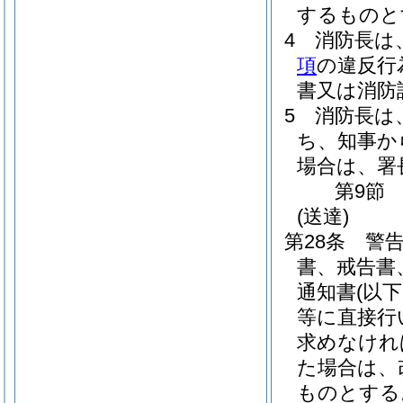
するものと
4
消防長は
項
の違反行
書又は消防
5
消防長は
ち、知事か
場合は、署
第9節
(送達)
第28条
警
書、戒告書
通知書
(以
等に直接行
求めなけれ
た場合は、
ものとする