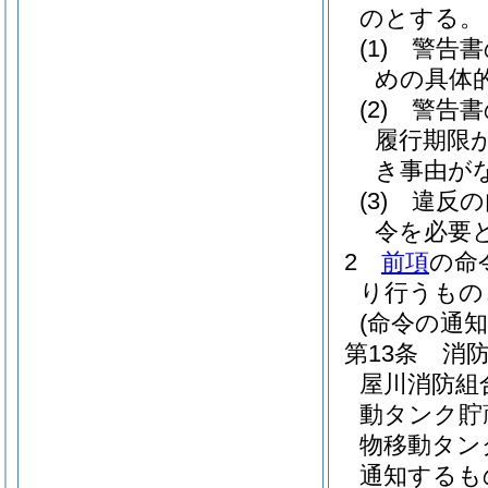
のとする。
(1)
警告書
めの具体
(2)
警告書
履行期限
き事由が
(3)
違反の
令を必要
2
前項
の命
り行うもの
(命令の通知
第13条
消防
屋川消防組
動タンク貯
物移動タン
通知するも