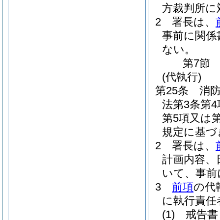
方裁判所に
2
署長は、
事前に関係
ない。
第7節
(代執行)
第25条
消
法第3条第4
第5項又は
規定に基づ
2
署長は、
計画内容、
いて、事前
3
前項
の代
に執行責任
(1)
戒告書