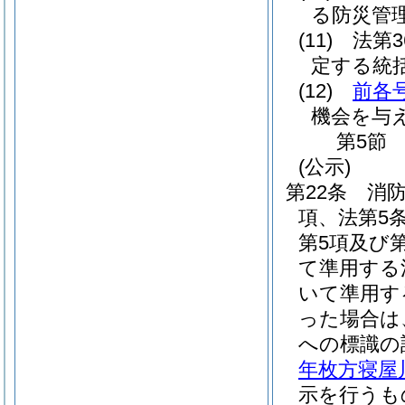
る防災管
(11)
法第
定する統
(12)
前各
機会を与
第5節
(公示)
第22条
消防
項、法第5条
第5項及び第
て準用する
いて準用す
った場合は
への標識の
年枚方寝屋
示を行うも