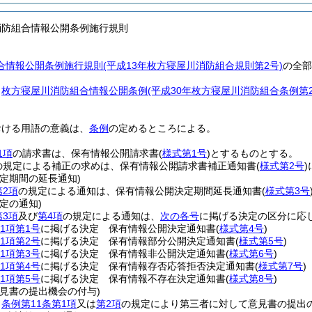
消防組合情報公開条例施行規則
情報公開条例施行規則(平成13年枚方寝屋川消防組合規則第2号)
の全部
、
枚方寝屋川消防組合情報公開条例
(平成30年枚方寝屋川消防組合条例第
おける用語の意義は、
条例
の定めるところによる。
1項
の請求書は、保有情報公開請求書
(
様式第1号
)
とするものとする。
の規定による補正の求めは、保有情報公開請求書補正通知書
(
様式第2号
)
定期間の延長通知)
第2項
の規定による通知は、保有情報公開決定期間延長通知書
(
様式第3号
定の通知)
第3項
及び
第4項
の規定による通知は、
次の各号
に掲げる決定の区分に応
1項第1号
に掲げる決定 保有情報公開決定通知書
(
様式第4号
)
1項第2号
に掲げる決定 保有情報部分公開決定通知書
(
様式第5号
)
1項第3号
に掲げる決定 保有情報非公開決定通知書
(
様式第6号
)
1項第4号
に掲げる決定 保有情報存否応答拒否決定通知書
(
様式第7号
)
1項第5号
に掲げる決定 保有情報不存在決定通知書
(
様式第8号
)
見書の提出機会の付与)
、
条例第11条第1項
又は
第2項
の規定により第三者に対して意見書の提出