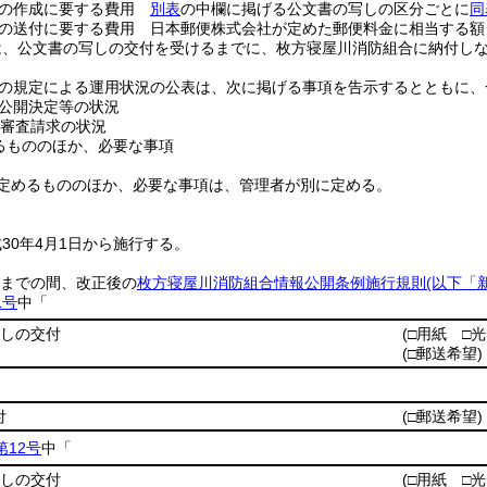
しの作成に要する費用
別表
の中欄に掲げる公文書の写しの区分ごとに
同
の送付に要する費用 日本郵便株式会社が定めた郵便料金に相当する額
は、公文書の写しの交付を受けるまでに、枚方寝屋川消防組合に納付し
の規定による運用状況の公表は、次に掲げる事項を告示するとともに、
公開決定等の状況
審査請求の状況
るもののほか、必要な事項
定めるもののほか、必要な事項は、管理者が別に定める。
30年4月1日から施行する。
0日までの間、改正後の
枚方寝屋川消防組合情報公開条例施行規則
(以下「
1号
中「
写しの交付
(□用紙 □
(□郵送希望)
付
(□郵送希望)
12号
中「
写しの交付
(□用紙 □