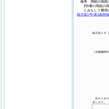
備考 用紙の両面
列5番の用紙の
とみなして費用
様式第1号
(第3条関係