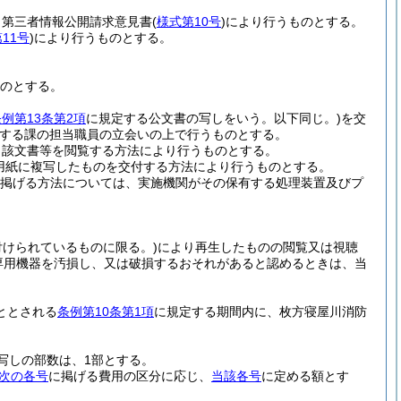
、第三者情報公開請求意見書
(
様式第10号
)
により行うものとする。
11号
)
により行うものとする。
のとする。
例第13条第2項
に規定する公文書の写しをいう。以下同じ。)
を交
する課の担当職員の立会いの上で行うものとする。
当該文書等を閲覧する方法により行うものとする。
用紙に複写したものを交付する方法により行うものとする。
掲げる方法については、実施機関がその保有する処理装置及びプ
けられているものに限る。)
により再生したものの閲覧又は視聴
専用機器を汚損し、又は破損するおそれがあると認めるときは、当
ととされる
条例第10条第1項
に規定する期間内に、枚方寝屋川消防
写しの部数は、1部とする。
次の各号
に掲げる費用の区分に応じ、
当該各号
に定める額とす