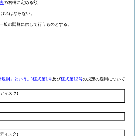
表
の右欄に定める額
なければならない。
一般の閲覧に供して行うものとする。
新規則」という。)
様式第1号
及び
様式第12号
の規定の適用について
光ディスク)
光ディスク)