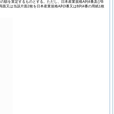
の額を算定するものとする。ただし、日本産業規格A列4番及びB
面又は当該片面2枚を日本産業規格A列3番又はB列4番の用紙1枚