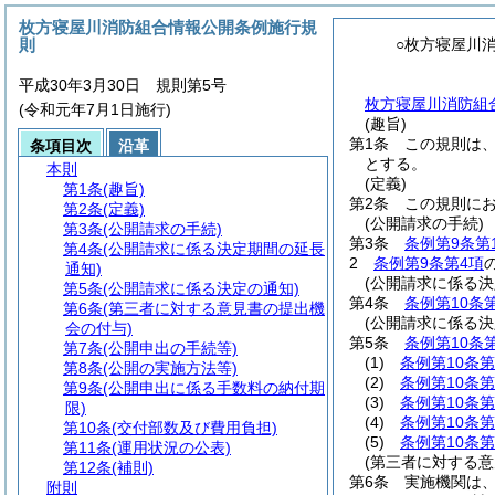
枚方寝屋川消防組合情報公開条例施行規
則
○枚方寝屋川
平成30年3月30日 規則第5号
枚方寝屋川消防組合
(令和元年7月1日施行)
(趣旨)
第1条
この規則は
条項目次
沿革
とする。
本則
(定義)
第1条
(趣旨)
第2条
この規則に
第2条
(定義)
(公開請求の手続)
第3条
(公開請求の手続)
第3条
条例第9条第
第4条
(公開請求に係る決定期間の延長
2
条例第9条第4項
通知)
(公開請求に係る決
第5条
(公開請求に係る決定の通知)
第4条
条例第10条
第6条
(第三者に対する意見書の提出機
(公開請求に係る決
会の付与)
第5条
条例第10条
第7条
(公開申出の手続等)
(1)
条例第10条第
第8条
(公開の実施方法等)
(2)
条例第10条第
第9条
(公開申出に係る手数料の納付期
(3)
条例第10条第
限)
(4)
条例第10条第
第10条
(交付部数及び費用負担)
(5)
条例第10条第
第11条
(運用状況の公表)
(第三者に対する意
第12条
(補則)
第6条
実施機関は
附則