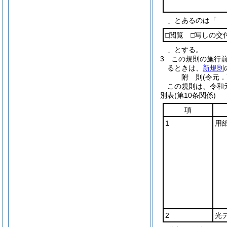
」とあるのは「
□閲覧 □写しの交
」とする。
3
この規則の施行
るときは、
新規則
附
則
(令元．
この規則は、令和
別表
(第10条関係)
項
1
用
2
光