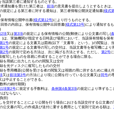
を当該第三者に通知するものとする。
請求通知書を受けた第三者は、
前項
の意見書を提出しようとするときは
の規定による第三者に対する通知は、第三者情報公開決定通知書
(
様式第
)
、保有情報公開申出書
(
様式第12号
)
により行うものとする。
る回答の内容は、保有情報公開申出回答書
(
様式第13号
)
により通知するも
)
第2項
又は
第3項
の規定による保有情報の公開
(郵便により公文書の写し
(
条
)
は、実施機関が指定する日時及び場所において、当該保有情報を保有
第1号
の規定による文書又は図画
(以下「文書等」という。)
の閲覧は、
第1号
の規定による文書等の写しの交付は、当該文書等を複写機により
第2号
の規則で定める方法は、次に掲げる方法とする。
ただし、
第2号
に
該複写したものを容易に作成することができる場合に限る。
録を用紙に出力したものの閲覧又は交付
録を光ディスクに複写したものの交付
録を専用機器
(公開を受ける者の閲覧又は視聴の用に供するために備え付
項
又は
前項第3号
の方法により現に公開を行っている公文書又は
同号
の
又は中止することができる。
数料の納付期限)
第1項第2号
に規定する手数料は、
条例第4条第3項
の規定により準ずるこ
ればならない。
負担)
しを交付することにより公開を行う場合における当該交付する公文書の
の公文書の写しの作成及び送付に要する費用として規則で定める額は、