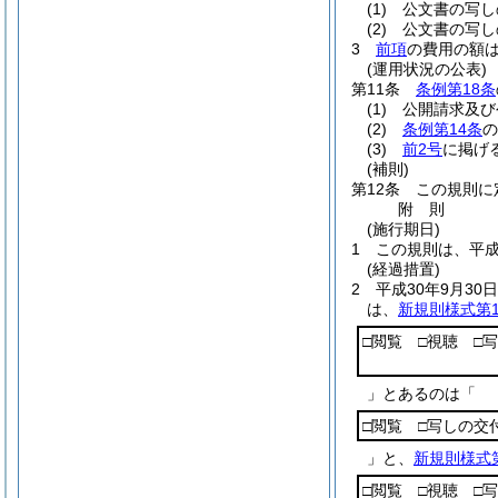
(1)
公文書の写
(2)
公文書の写し
3
前項
の費用の額
(運用状況の公表)
第11条
条例第18条
(1)
公開請求及び
(2)
条例第14条
の
(3)
前2号
に掲げ
(補則)
第12条
この規則に
附
則
(施行期日)
1
この規則は、平成
(経過措置)
2
平成30年9月3
は、
新規則様式第
□閲覧 □視聴 □
」とあるのは「
□閲覧 □写しの交
」と、
新規則様式第
□閲覧 □視聴 □