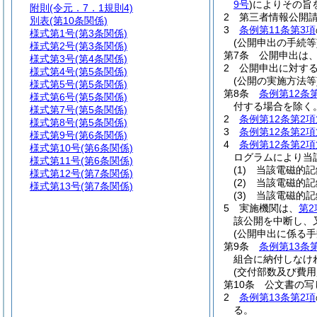
9号
)
によりその旨
附則
(令元．7．1規則4)
2
第三者情報公開
別表
(第10条関係)
3
条例第11条第3項
様式第1号
(第3条関係)
(公開申出の手続等
様式第2号
(第3条関係)
第7条
公開申出は
様式第3号
(第4条関係)
2
公開申出に対す
様式第4号
(第5条関係)
(公開の実施方法等
様式第5号
(第5条関係)
第8条
条例第12条
様式第6号
(第5条関係)
付する場合を除く。
様式第7号
(第5条関係)
2
条例第12条第2項
様式第8号
(第5条関係)
3
条例第12条第2項
様式第9号
(第6条関係)
4
条例第12条第2項
様式第10号
(第6条関係)
ログラムにより当
様式第11号
(第6条関係)
(1)
当該電磁的記
様式第12号
(第7条関係)
(2)
当該電磁的記
様式第13号
(第7条関係)
(3)
当該電磁的記
5
実施機関は、
第2
該公開を中断し、
(公開申出に係る手
第9条
条例第13条
組合に納付しなけ
(交付部数及び費用
第10条
公文書の写
2
条例第13条第2項
る。