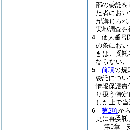
部の委託を
た者におい
が講じられ
実地調査を
4
個人番号
の条におい
きは、受託
ならない。
5
前項
の規
委託につい
情報保護責
り扱う特定
した上で当
6
第2項
か
更に再委託
第9章