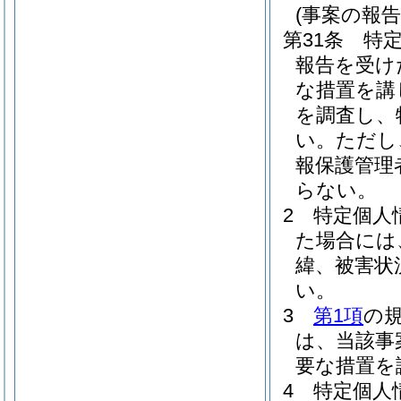
(事案の報
第31条
特
報告を受け
な措置を講
を調査し、
い。
ただし
報保護管理
らない。
2
特定個人
た場合には
緯、被害状
い。
3
第1項
の
は、当該事
要な措置を
4
特定個人