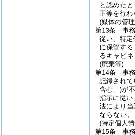
と認めたと
正等を行わ
(媒体の管理
第13条
事
従い、特定
に保管する
るキャビネ
(廃棄等)
第14条
事
記録されて
含む。)
が
指示に従い
法により当
ならない。
(特定個人
第15条
事