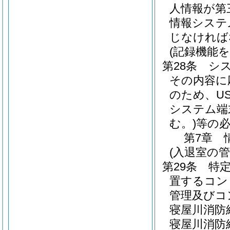
人情報が第
情報システ
じなければ
(記録機能
第28条
シ
その内容に
のため、U
システム端
む。)
等の
第7章
(入退室の管
第29条
特
置するコン
管理及びコ
寝屋川消防
寝屋川消防