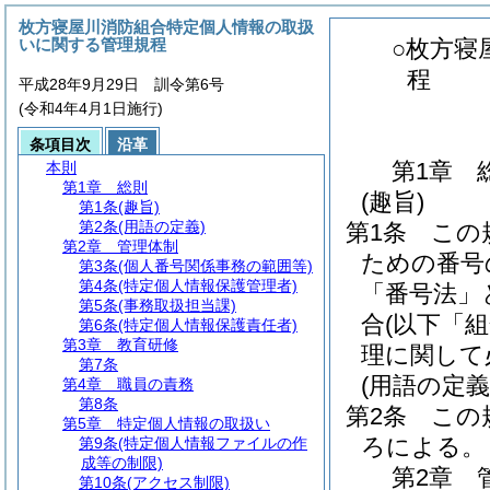
枚方寝屋川消防組合特定個人情報の取扱
いに関する管理規程
○枚方寝
程
平成28年9月29日 訓令第6号
(令和4年4月1日施行)
条項目次
沿革
第1章
本則
第1章
総則
(趣旨)
第1条
(趣旨)
第2条
(用語の定義)
第1条
この
第2章
管理体制
ための番号
第3条
(個人番号関係事務の範囲等)
第4条
(特定個人情報保護管理者)
「番号法」
第5条
(事務取扱担当課)
合
(以下「
第6条
(特定個人情報保護責任者)
第3章
教育研修
理に関して
第7条
(用語の定義
第4章
職員の責務
第8条
第2条
この
第5章
特定個人情報の取扱い
ろによる。
第9条
(特定個人情報ファイルの作
成等の制限)
第2章
第10条
(アクセス制限)