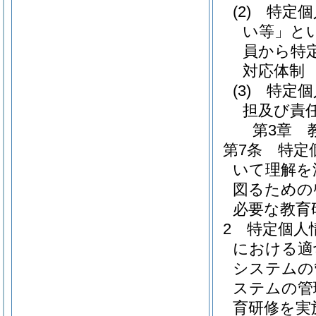
(2)
特定個
い等」とい
員から特
対応体制
(3)
特定個
担及び責
第3章
第7条
特定
いて理解を
図るための
必要な教育
2
特定個人
における適
システムの
ステムの管
育研修を実