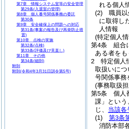
れる個人
第7章
情報システム室等の安全管理
第29条
(入退室の管理)
(2)
職員以
第8章
個人番号関係事務の委託
第30条
に取得し
第9章
安全確保上の問題への対応
人情報
第31条
(事案の報告及び再発防止措
置)
(特定個人
第10章
点検の実施
第4条
組合
第32条
(点検)
第33条
(評価及び見直し)
ある者をも
第11章
その他
2
特定個人
第34条
(細則)
附則
取扱いにつ
附則
(令和4年3月31日訓令第5号)
号関係事務
(事務取扱担
第5条
個人
課」という
じ、
当該各
(1)
第3条
消防本部