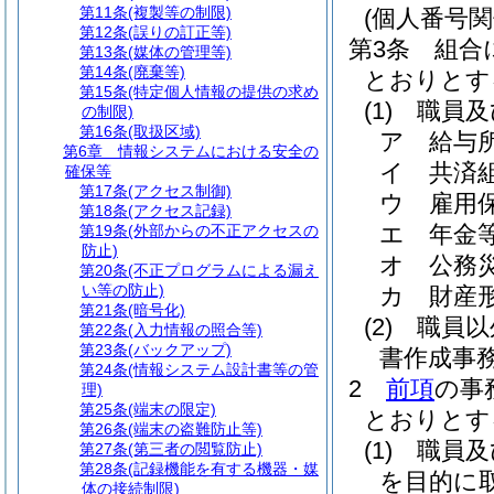
第11条
(複製等の制限)
(個人番号
第12条
(誤りの訂正等)
第3条
組合
第13条
(媒体の管理等)
第14条
(廃棄等)
とおりとす
第15条
(特定個人情報の提供の求め
(1)
職員及
の制限)
第16条
(取扱区域)
ア
給与
第6章
情報システムにおける安全の
イ
共済
確保等
第17条
(アクセス制御)
ウ
雇用
第18条
(アクセス記録)
エ
年金
第19条
(外部からの不正アクセスの
防止)
オ
公務
第20条
(不正プログラムによる漏え
い等の防止)
カ
財産
第21条
(暗号化)
(2)
職員以
第22条
(入力情報の照合等)
第23条
(バックアップ)
書作成事
第24条
(情報システム設計書等の管
2
前項
の事
理)
第25条
(端末の限定)
とおりとす
第26条
(端末の盗難防止等)
(1)
職員及
第27条
(第三者の閲覧防止)
第28条
(記録機能を有する機器・媒
を目的に
体の接続制限)