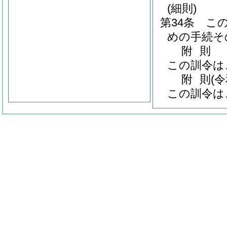
(細則)
第34条
こ
めの手続そ
附
則
この訓令は
附
則
(
この訓令は