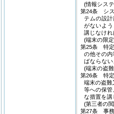
(情報シス
第24条
シ
テムの設計
がないよう
講じなけれ
(端末の限定
第25条
特
の他その内
ばならない
(端末の盗難
第26条
特
端末の盗難
等への保管
な措置を講
(第三者の閲
第27条
事