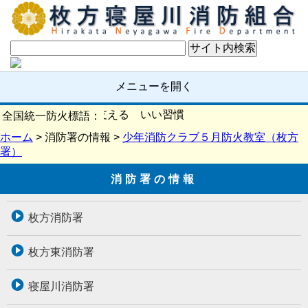
メニューを開く
確認 いい日を支える いい習慣
全国統一防火標語：
ホーム
> 消防署の情報 >
少年消防クラブ５月防火教室（枚方
署）
消防署の情報
枚方消防署
枚方東消防署
寝屋川消防署