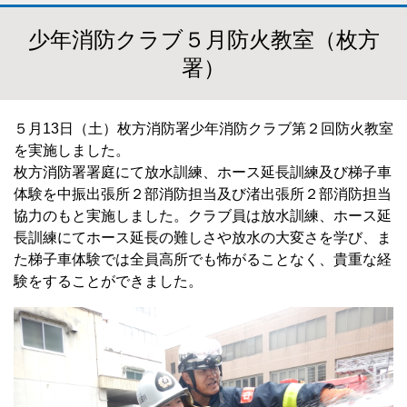
少年消防クラブ５月防火教室（枚方
署）
５月13日（土）枚方消防署少年消防クラブ第２回防火教室
を実施しました。
枚方消防署署庭にて放水訓練、ホース延長訓練及び梯子車
体験を中振出張所２部消防担当及び渚出張所２部消防担当
協力のもと実施しました。クラブ員は放水訓練、ホース延
長訓練にてホース延長の難しさや放水の大変さを学び、ま
た梯子車体験では全員高所でも怖がることなく、貴重な経
験をすることができました。