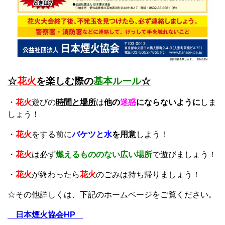
☆
花火
を楽しむ際の
基本ルール
☆
・
花火
遊びの
時間と場所
は
他の
迷惑
にならないように
しま
しょう！
・
花火
をする前に
バケツと水
を用意
しよう！
・
花火
は必ず
燃えるもののない広い場所
で遊びましょう！
・
花火
が終わったら
花火
のごみは持ち帰りましょう！
☆その他詳しくは、下記のホームページをご覧ください。
日本煙火協会HP