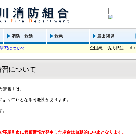
消防・救助
救急
届出関係
火の確認 いい日
全国統一防火標語：
講習について
講習について
命講習Ⅰは、
により中止となる可能性があります。
す。
で寝屋川市に暴風警報が発令した場合は自動的に中止となります。