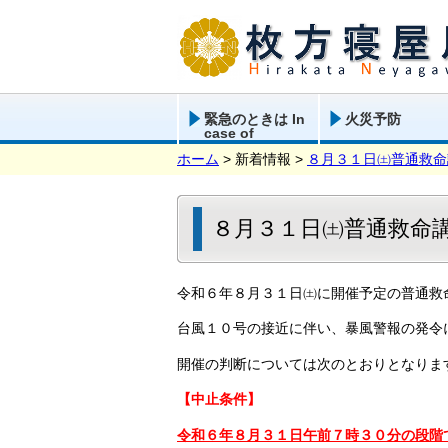
緊急のときは In
火災予防
case of
emergency
ホーム
> 新着情報 >
８月３１日㈯普通救命
８月３１日㈯普通救命
令和６年８月３１日㈯に開催予定の普通救
台風１０号の接近に伴い、暴風警報の発令
開催の判断については次のとおりとなりま
【中止条件】
令和６年８月３１日午前７時３０分の段階