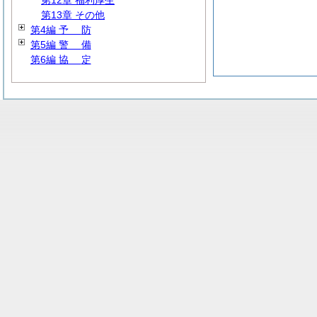
第12章 福利厚生
第13章 その他
第4編
予
防
第5編
警
備
第6編
協
定