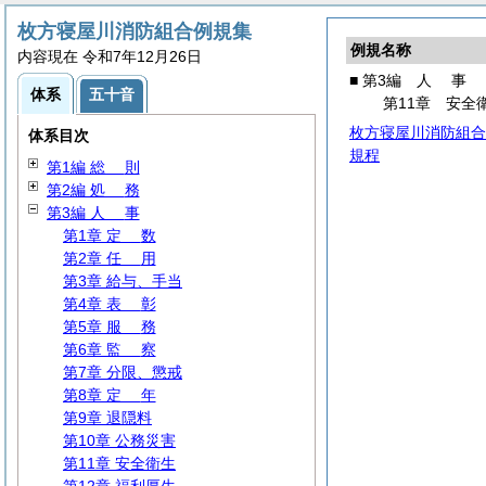
枚方寝屋川消防組合例規集
例規名称
内容現在 令和7年12月26日
■ 第3編
人
事
体系
五十音
第11章 安全
枚方寝屋川消防組合
体系目次
規程
第1編
総
則
第2編
処
務
第3編
人
事
第1章
定
数
第2章
任
用
第3章 給与、手当
第4章
表
彰
第5章
服
務
第6章
監
察
第7章 分限、懲戒
第8章
定
年
第9章 退隠料
第10章 公務災害
第11章 安全衛生