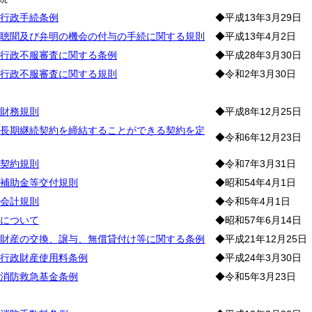
行政手続条例
◆平成13年3月29日
聴聞及び弁明の機会の付与の手続に関する規則
◆平成13年4月2日
行政不服審査に関する条例
◆平成28年3月30日
行政不服審査に関する規則
◆令和2年3月30日
務
財務規則
◆平成8年12月25日
長期継続契約を締結することができる契約を定
◆令和6年12月23日
契約規則
◆令和7年3月31日
補助金等交付規則
◆昭和54年4月1日
会計規則
◆令和5年4月1日
について
◆昭和57年6月14日
財産の交換、譲与、無償貸付け等に関する条例
◆平成21年12月25日
行政財産使用料条例
◆平成24年3月30日
消防救急基金条例
◆令和5年3月23日