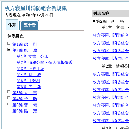
枚方寝屋川消防組合例規集
例規名称
内容現在 令和7年12月26日
■ 第2編
処
務
体系
五十音
第1章 文書、
枚方寝屋川消防組合
体系目次
枚方寝屋川消防組合
第1編
総
則
第2編
処
務
枚方寝屋川消防組合
第1章 文書、公印
枚方寝屋川消防組合
第2章 情報公開・個人情報保護
第2章 情報公
第3章 行政手続
枚方寝屋川消防組合
第4章
財
務
第5章 手数料
枚方寝屋川消防組合
第6章
広
報
枚方寝屋川消防組合
第3編
人
事
枚方寝屋川消防組合
第4編
予
防
第5編
警
備
枚方寝屋川消防組合
第6編
協
定
枚方寝屋川消防組合
枚方寝屋川消防組合
第3章 行政手