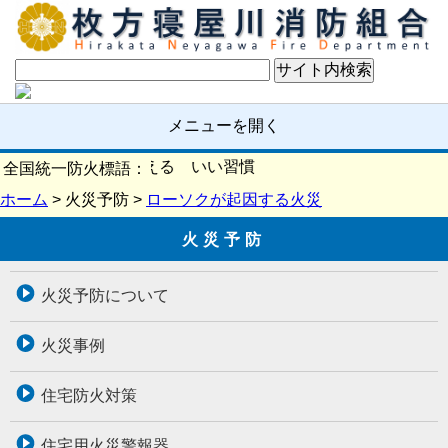
メニューを開く
確認 いい日を支える いい習慣
全国統一防火標語：
ホーム
> 火災予防 >
ローソクが起因する火災
火災予防
火災予防について
火災事例
住宅防火対策
住宅用火災警報器