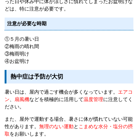
った日や休み中に体が涼しさに慣れてしまったお盆明けな
どは、特に注意が必要です。
注意が必要な時期
①５月の暑い日
②梅雨の晴れ間
③梅雨明け
④お盆明け
熱中症は予防が大切
暑い日は、屋内で過ごす機会が多くなっています。
エアコ
ン
、
扇風機
などを積極的に活用して
温度管理
に注意してく
ださい。
また、屋外で運動する場合、暑さに体が慣れていない可能
性があります。
無理のない運動
と
こまめな水分・塩分の摂
取
をお願いします。