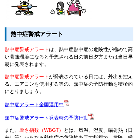
熱中症警戒アラート
熱中症警戒アラート
は、熱中症熱中症の危険性が極めて高
い暑熱環境になると予想される日の前日夕方または当日早
朝に発表されます。
熱中症警戒アラート
が発表されている日には、外出を控え
る、エアコンを使用する等の、熱中症の予防行動を積極的
にとりましょう。
熱中症アラート全国運用中
熱中症警戒アラート発表時の予防行動
また、
暑さ指数（WBGT）
とは、気温、湿度、輻射熱（日
差し等）からなる熱中症の危険性を示す指標で、危険、厳