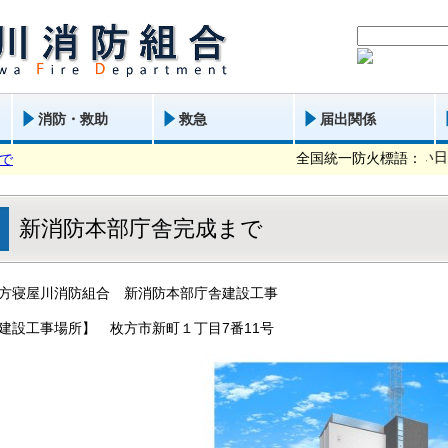
消防・救助
救急
届出関係
火の確認 いい日を
全国統一防火標語：
で
新消防本部庁舎完成まで
方寝屋川消防組合 新消防本部庁舎建設工事
建設工事場所】 枚方市新町１丁目7番11号