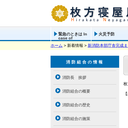
緊急のときは In
火災予防
case of
emergency
ホーム
> 新着情報 >
新消防本部庁舎完成ま
消防組合の情報
消防長 挨拶
枚
消防組合の概要
【
消防組合の歴史
消防組合の施策