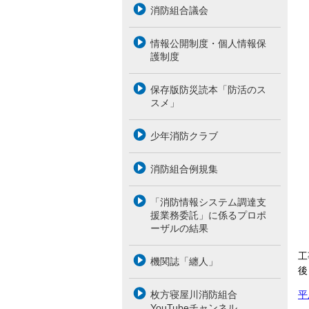
消防組合議会
情報公開制度・個人情報保
護制度
保存版防災読本「防活のス
スメ」
少年消防クラブ
消防組合例規集
「消防情報システム調達支
援業務委託」に係るプロポ
ーザルの結果
工
機関誌「纏人」
後
平
枚方寝屋川消防組合
YouTubeチャンネル